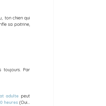
 ton chien qui 
le sa poitrine, 
toujours. Par 
at adulte
 peut 
20 heures
 (Oui… 