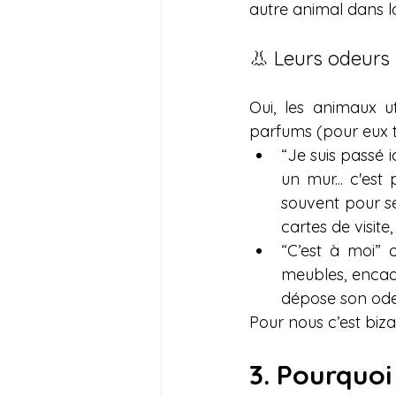
autre animal dans l
👃 Leurs odeurs
Oui, les animaux ut
parfums (pour eux trè
“Je suis passé i
un mur... c'es
souvent pour se
cartes de visite
“C’est à moi” 
meubles, encadr
dépose son odeu
Pour nous c’est biza
3. Pourquoi