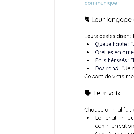
communiquer
.
🐈 Leur langage
Leurs gestes disent
Queue haute : “J
Oreilles en arri
Poils hérissés :
Dos rond : “
Je 
Ce sont de vrais mes
🗣️ Leur voix
Chaque animal fait d
Le chat miau
communication au
(rien à voir quan