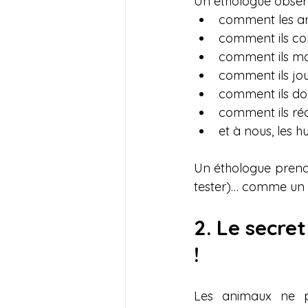
Un éthologue obser
comment les a
comment ils c
comment ils m
comment ils jou
comment ils do
comment ils ré
et à nous, les h
Un éthologue prend 
tester)… comme un 
2. Le secre
!
Les animaux ne p