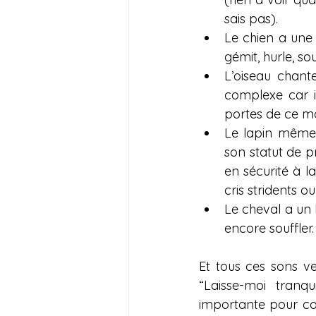
sais pas).
Le chien a une
gémit, hurle, so
L’oiseau chante
complexe car il
portes de ce 
Le lapin même 
son statut de p
en sécurité à l
cris stridents 
Le cheval a un l
encore souffler.
Et tous ces sons veu
“Laisse-moi tranq
importante pour co