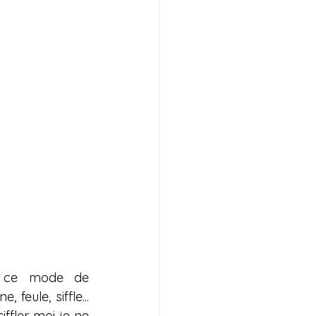
e ce mode de 
eule, siffle... 
iffler moi je ne 