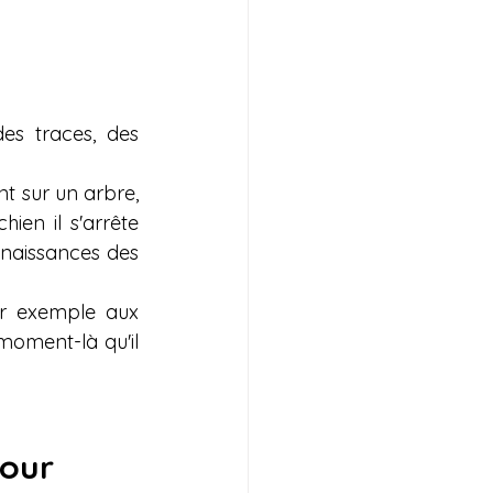
es traces, des 
nt sur un arbre, 
en il s'arrête 
nnaissances des 
r exemple aux 
oment-là qu'il 
our 