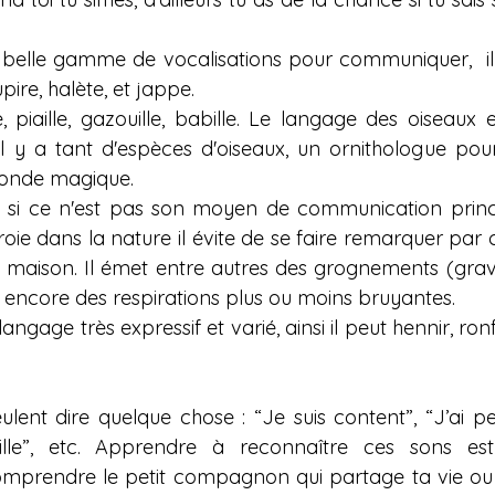
 belle gamme de vocalisations pour communiquer,  il 
upire, halète, et jappe.
, piaille, gazouille, babille. Le langage des oiseaux e
 y a tant d'espèces d'oiseaux, un ornithologue pourra
monde magique.
si ce n'est pas son moyen de communication princip
roie dans la nature il évite de se faire remarquer par
a maison. Il émet entre autres des grognements (graves,
ou encore des respirations plus ou moins bruyantes.
angage très expressif et varié, ainsi il peut hennir, ron
lent dire quelque chose : “Je suis content”, “J’ai peur
uille”, etc. Apprendre à reconnaître ces sons est
mprendre le petit compagnon qui partage ta vie ou 