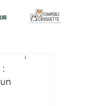
LOG
 :
 un