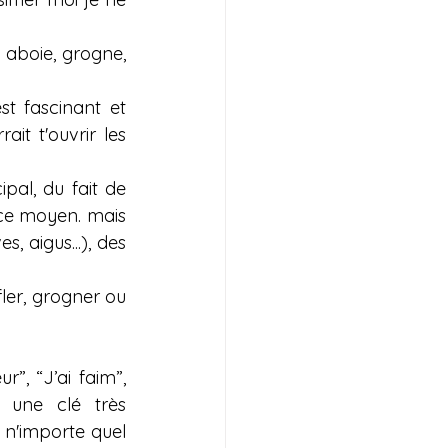
aboie, grogne, 
st fascinant et 
it t'ouvrir les 
al, du fait de 
 ce moyen. mais 
 aigus...), des 
fler, grogner ou 
”, “J’ai faim”, 
 une clé très 
n'importe quel 