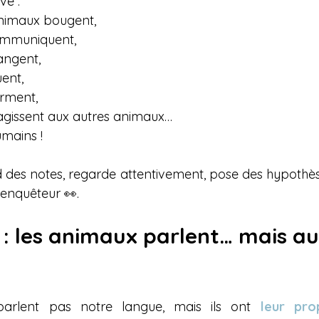
ve :
nimaux bougent,
ommuniquent,
angent,
ent,
rment,
agissent aux autres animaux…
umains !
des notes, regarde attentivement, pose des hypothèse
enquêteur 👀.
t : les animaux parlent… mais a
arlent pas notre langue, mais ils ont 
leur pro