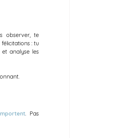
 observer, te 
licitations : tu 
 et analyse les 
ionnant.
omportent
.
 Pas 