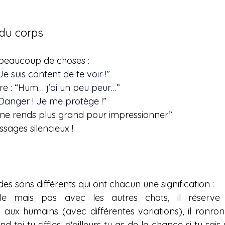
 du corps
 beaucoup de choses :
e suis content de te voir !”
ère : “Hum… j’ai un peu peur…”
 “Danger ! Je me protège !”
me rends plus grand pour impressionner.”
sages silencieux !
es sons différents qui ont chacun une signification :
le mais pas avec les autres chats, il réserv
x humains (avec différentes variations), il ronronne, f
d toi tu siffles, d'ailleurs tu as de la chance si tu sais s