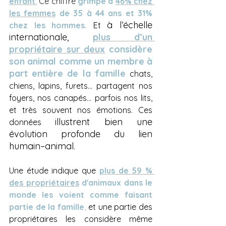
enfant
.
Ce chiffre 
grimpe à 
46% chez 
les femmes
de 35 à 44 ans et 31% 
à l’échelle 
chez les hommes.
 Et 
internationale, 
plus d’un 
propriétaire sur deux
 considère 
son animal comme un membre à 
part entière de la famille
chats, 
chiens, lapins, furets... partagent nos 
foyers, nos canapés… parfois nos lits, 
et très souvent nos émotions. Ces 
illustrent bien une 
données 
évolution profonde du lien 
humain–animal.
Une étude indique que 
plus de 59 % 
des propriétaires
 d'animaux dans le 
monde les voient comme faisant 
partie de la famille
,
 et une partie des 
propriétaires les considère même 