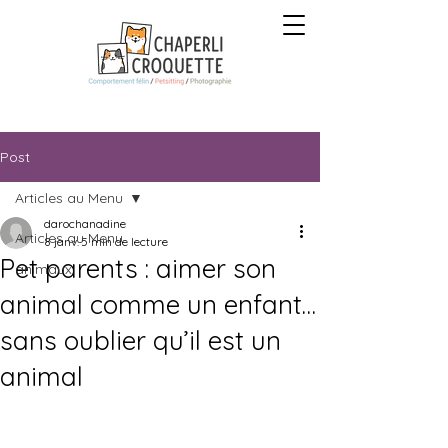
Post
Articles au Menu
darochanadine
Articles au Menu
8 janv.
5 min de lecture
Pet parents : aimer son
animaux
animal comme un enfant…
sans oublier qu’il est un
animal