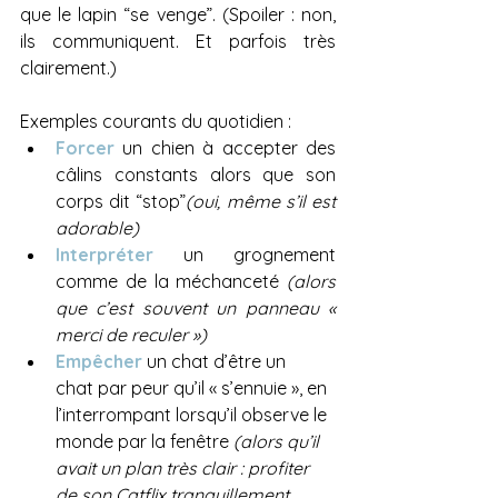
que le lapin “se venge”. (Spoiler : non, 
ils communiquent. Et parfois très 
clairement.)
Exemples courants du quotidien :
Forcer
un chien à accepter des 
câlins constants alors que son 
corps dit “stop”
(oui, même s’il est 
adorable)
Interpréter
 un grognement 
comme de la méchanceté 
(alors 
que c’est souvent un panneau « 
merci de reculer »)
Empêcher
un chat d’être un 
chat par peur qu’il « s’ennuie », en 
l’interrompant lorsqu’il observe le 
monde par la fenêtre 
(alors qu’il 
avait un plan très clair : profiter 
de son Catflix tranquillement 