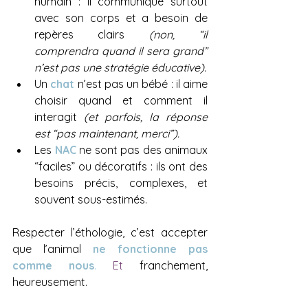
humain : il communique surtout 
avec son corps et a besoin de 
repères clairs 
(non, “il 
comprendra quand il sera grand” 
n’est pas une stratégie éducative).
Un 
chat
 n’est pas un bébé : il aime 
choisir quand et comment il 
interagit 
(et parfois, la réponse 
est “pas maintenant, merci”).
Les 
NAC
 ne sont pas des animaux 
“faciles” ou décoratifs : ils ont des 
besoins précis, complexes, et 
souvent sous-estimés.
Respecter l’éthologie, c’est accepter 
que l’animal 
ne fonctionne pas 
comme nous
.
 Et
 franchement, 
heureusement.