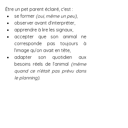
Ētre un pet parent éclairé, c'est :
se former 
(oui, même un peu)
,
observer avant d’interpréter,
apprendre à lire les signaux,
accepter que son animal ne 
corresponde pas toujours à 
l’image qu’on avait en tête,
adapter son quotidien aux 
besoins réels de l’animal 
(même 
quand ce n’était pas prévu dans 
le planning).
L’amour véritable ne consiste pas à 
projeter, mais à comprendre.
Pet parents, oui… mais 
jamais au détriment de 